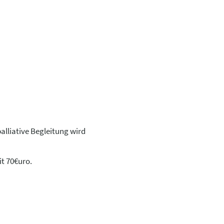
alliative Begleitung wird
t 70€uro.